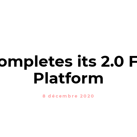
NTREZ XTM
DES PRODUITS
SOLUTIONS
RÉDACTION
N
mpletes its 2.0 
Platform
8 décembre 2020