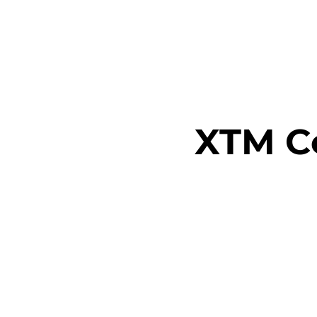
RENCO
XTM Co