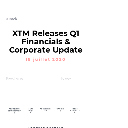
LET'S CHAT
< Back
XTM Releases Q1
Financials &
Corporate Update
16 juillet 2020
Previous
Next
POLITIQUE DE
JURI
ACCESSIBILI
CAREER
NOUS
DIQU
CONTACTE
CONFIDENTIALIT
TY
S
E
R
É